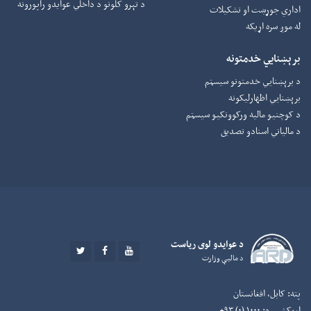
د تېرو کلونو د داخلي عوایدو راپورونه
اداري جوړښت او تشکیلات
له موږ سره اړیکه
برېښنایي خدمتونه
د برېښنايي خدمتونو سیسټم
برېښنايي اظهارلیکونه
د کوچنیو مالیه ورکوونکيو سیسټم
د مالیاتي اسنادو تصدیق
د عوايدو لوی رياست
TWITTER
FACEBOOK
YOUTUBE
د ماليې وزارت
پته:
کابل، افغانستان
اړیکشمېره:
۱۰۰۰ (۰) ۹۳+