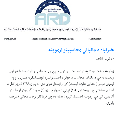
خبرتيا: د مالياتي محاسبينو ازموينه
17 قوس 1398
ټولو هغو اشخاصو ته په درنښت خبر ورکول کېږي چې د ماليې وزارت د عوايدو لوی
رياست ته يې د مالياتي محاسب د جواز د اخيستو لپاره غوښتنليکونه سپارلي او په
لومړني نوملړ (ابتدايي شارټ لېسټ) کې راايستل شوي دي، د روان ۱۳۹۸ لمريز کال د
ليندۍ مياشتې پر يوويشتمې (۲۱) نېټې د سهار پر نهو (۹) بجو د گمرکونو او مالياتو
آکاډمۍ کې يې ازموينه اخيستل کېږي؛ هيله ده چې تر ټاکلي وخت مخکې تشريف
راوړي.