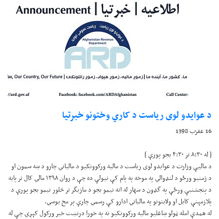
د عوايدو لوی رياست د کاري وختونو خبرتيا
16 عقرب 1398
[ له ۸:۳۰ تر ۴:۳۰ بجو پورې ]
د ماليې وزارت د عوايدو لوی رياست د ماليه ورکوونکيو د مالياتي چارو د ښه سمون او
د ژمنيو ورځو د لنډوالي په موخه په پام کې نيولې ده چې د روان ۱۳۹۸ مالي کال تر پايه
د پنجشنبې ورځې په گډون د سهار له اته نيمو بجو د مازيگر تر څلور نيمو بجو پورې د
پلازمېنې کابل او ولايتونو په مالياتي ادارو کې رسمي چارې پر مخ يوسي.
له همدې امله ټولو ښاغليو ماليه ورکوونکيو ته په خورا درنښت خبر ورکول کېږي چې له