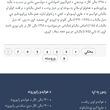
د ۱۳۹۸ مالي کال د بوديجې د اجرائيوي اصولنامې د دولسمې مادې پر بنسټ د ماليه
ورکوونکيو د هڅولو او ملاتړ په موخه او پر خپل وخت د اصلي مالياتو د تر لاسه کولو او
مالياتي قوانينو ته د غاړې اېښودلو د کچې د زياتولو لپاره، هغو ماليه ورکوونکيو چې
خپل ماليات د (۱۳۸۱- ۱۳۹۶) مالي کلونو په اوږدو کې تصفيه کړي نه وي، که خپل
ماليات له (۱۵٪) اضافي مالياتو (مالياتي جريمو) سره د ۱۳۹۸ مالي کال تر پای پورې تاديه
کړي، له پاتې (۸۵٪) مالياتي جريمو څخه معاف کېږي.
مخکې
1
2
3
4
5
6
7
8
9
وروسته
زموږ په اړه
د عوایدو راپورونه
د ۱۴۰۰ مالي کال د عوایدو راپورونه
د عوایدو لوی ریاست
د ۱۴۰۰ مالي کال درې میاشتني راپورونه
د چارواکيو ژوندلیکونه