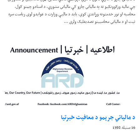
چې مالیه ورکوونکيو ته په مالیاتي چارو کې مالیاتي مشورې، د اسنادو چمتو کول،
محاسبه او نور خدمتونه وړاندې کوي، بايد د مالیې وزارت د عوایدو لوی ریاست سره
ثبت او د مالیاتي محاسبینو تصدیقليک ولري …
د مالياتي جريمو د معافيت خبرتيا
16 سنبله 1398