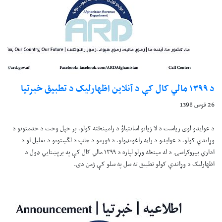
د ۱۳۹۹ مالي کال کې د آنلاين اظهارليک د تطبيق خبرتيا
26 قوس 1398
د عوايدو لوی رياست د لا زياتو اسانتياؤ د رامينځته کولو، پر خپل وخت د خدمتونو د
وړاندې کولو، د عوايدو د راڼه راغونډولو، د فورمو د چاپ د لگښتونو د تقليل او د
اداري بيروکراسۍ د له مينځه وړلو لپاره د ۱۳۹۹ مالي کال کې په برېښنايي ډول د
اظهارليک د وړاندې کولو تطبيق ته سل په سلو کې ژمن دی.