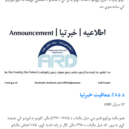
کې ساده شوې ده.
د ۸۵٪ معافيت خبرتيا
27 میزان 1398
هغو ماليه ورکوونکيو چې خپل ماليات د (۱۳۸۱- ۱۳۹۶) مالي کلونو په اوږدو کې تصفيه
کړي نه وي، که خپل ماليات د ۱۳۹۸ مالي کال تر پايه تاديه کړي، ۸۵٪ اضافي مالياتو