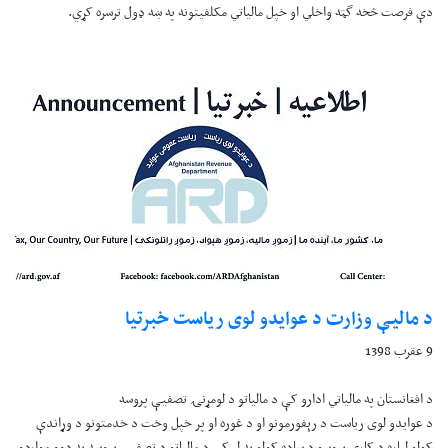
دې فرصت څخه گټه واخلي او خپل مالياتي مکلفيتونه په ښه ډول ترسره کړي.
د ماليې وزارت د عوايدو لوی رياست خبرتيا
9 عقرب 1398
د افغانستان په مالياتي ادارو کې د مالياتو د لومړنۍ تصفيې پروسه
د عوايدو لوی رياست د رېفورمونو او د غوره او پر خپل وخت د خدمتونو د وړاندې
کولو لپاره د کاري پروسو د ساده کولو په لړ کې د مالياتو د تصفيې پروسه په دوو مواردو