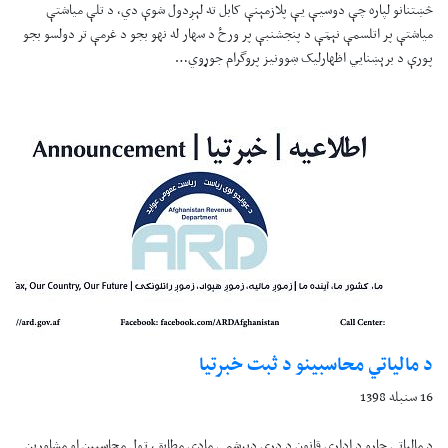
څښتنانو لپاره چې دوسيې يې پلازمېنې کابل ته لېږدول شوې دي، د تلې مياشتې
مياشتې پر اتلسمې نېټې د پنجشنبې پر ورځ د سهار له نهو بجو د غرمې تر دولسو بجو
پورې د برېښنايي اظهارليک ښوونيز پروگرام جوړوي…
د مالیاتي محاسبینو د ثبت خبرتیا
16 سنبله 1398
د مالیاتي چارو د ادارې قانون د دري دېرشمې مادې مطابق، ټول محاسبین او مشاورین