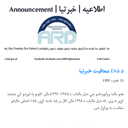
د ۸۵٪ معافيت خبرتيا
21 عقرب 1398
هغو ماليه ورکوونکيو چې خپل ماليات د (۱۳۸۱- ۱۳۹۶) مالي کلونو په اوږدو کې تصفيه
کړي نه وي، که خپل ماليات د ۱۳۹۸ مالي کال تر پايه تاديه کړي، ۸۵٪ اضافي مالياتو
معافيت به ورکړل شي.