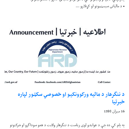
• د مالياتي سيسټمونو او کړنلارو …
د ننگرهار د ماليه ورکوونکيو او خصوصي سکټور لپاره
خبرتيا
16 میزان 1398
په پام کې ده چې د عوايدو لوی رياست د ننگرهار ولايت د هغو سوداگرو او شرکتونو