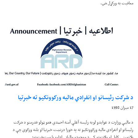
معافيت به ورکړل شي.
د شرکت رئيسانو او انفرادي ماليه ورکوونکيو ته خبرتيا
17 میزان 1398
د ماليې وزارت د عوايدو لويه رئيسه آغلې آمنه احمدي هغو ټولو قدرمنو د شرکت
رئيسانو او انفرادي ماليه ورکوونکيو ته په خورا درنښت خبرتيا او بلنه ورکوي چې د
پلازمېنې کابل او ولايتونو کې د موجودو مالياتي ادارو يا مستوفيتونو: