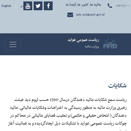
مالیه ما، کشور ما، آیندۀ ما
+۹۳ (۰) ۱۰۰۰
پښتو
|
English
info.ard@mof.gov.af
ریاست عمومی عواید
avigation
وزارت مالیه
شکایات
ریاست سمع شکایات مالیه دهندگان درسال 1390 حسب لزوم دید هیئت
رهبری وزارت مالیه به منظور رسیدگی به اعتراضات وشکایات مالیاتی، مالیه
دهندگان ( اشخاص حقیقی و حکمی) و تعقیب قضایای مالیاتی در محاکم در
چوکات ریاست عمومی عواید با تشکیلات ذیل ایجادگردیده و به فعالیت آغاز