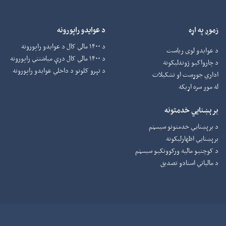
زموږ په اړه
د عوایدو راپورونه
د ۱۴۰۰ مالي کال د عوایدو راپورونه
د عوایدو لوی ریاست
د ۱۴۰۰ مالي کال درې میاشتني راپورونه
د چارواکيو ژوندلیکونه
د تېرو کلونو د داخلي عوایدو راپورونه
اداري جوړښت او تشکیلات
له موږ سره اړیکه
برېښنایي خدمتونه
د برېښنايي خدمتونو سیسټم
برېښنايي اظهارلیکونه
د کوچنیو مالیه ورکوونکيو سیسټم
د مالیاتي اسنادو تصدیق