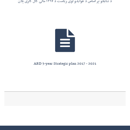
د نتایجو پر اساس د عوایدو لوی ریاست د ۱۳۹۷ مالی کال کاری پلان
ARD 5-year Strategic plan 2017 - 2021