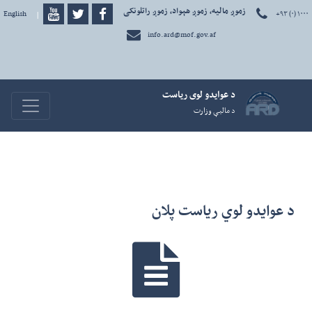
زموږ مالیه، زموږ هېواد، زموږ راتلونکی
+۹۳ (۰) ۱۰۰۰
دری
|
English
info.ard@mof.gov.af
د عوايدو لوی رياست
avigation
د ماليې وزارت
د عوایدو لوي ریاست پلان