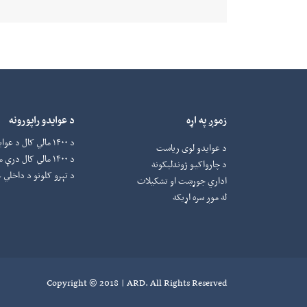
زموږ په اړه
د عوایدو راپورونه
د ۱۴۰۰ مالي کال د عوایدو راپورونه
د عوایدو لوی ریاست
د ۱۴۰۰ مالي کال درې میاشتني راپورونه
د چارواکيو ژوندلیکونه
د تېرو کلونو د داخلي ع
اداري جوړښت او تشکیلات
له موږ سره اړیکه
Copyright © 2018 | ARD. All Rights Reserved