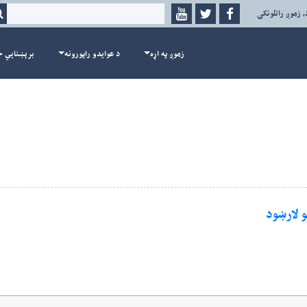
، زموږ راتلونکی
زموږ په اړه
د عوايدو راپورونه
برېښنايي خ
و لارښود