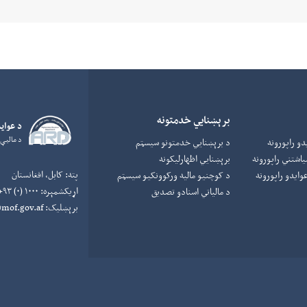
برېښنایي خدمتونه
د عواي
د ماليې
د برېښنايي خدمتونو سیسټم
برېښنايي اظهارلیکونه
پته:
کابل، افغانستان
وایدو راپورونه
د کوچنیو مالیه ورکوونکيو سیسټم
اړیکشمېره:
۱۰۰۰ (۰) ۹۳+
د مالیاتي اسنادو تصدیق
برېښلیک:
info.ard@mof.gov.af