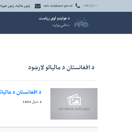
زموږ مالیه، زموږ هېواد
info.ard@mof.gov.af
+۹۳ (۰) ۱۰۰۰
د عوايدو لوی رياست
د ماليې وزارت
د افغانستان د مالیاتو لارښود
د افغانستان د مالیات
4 حمل 1404