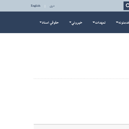
Search
دری
|
English
دمتونه
تعهدات
خپرونې
حقوقي اسناد