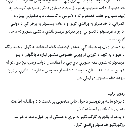
د افغانستان حکومت په پام کې لري چې د عامه او خصوصي مشارکت له لارې د
خدمتونو او عامه بنسټونو په تمويل سره د معياري فزيکي بنسټونو کمښت، په
ټيټو معيارونو عامه خدمتونو ته د لاسرسي د کمښت، د پرمختيايي پروژو د
کموالي، د خدمتونو په وړاندې کولو او د عامه بنسټونو په برخو کې د دولتي
ادارو د ظرفیتونو د ټيټوالي او پر بهرنيو مرستو باندې د تکيې ستونزو ته د حل
لارې ومومي.
په همدې ډول، په هېواد کې له شتو فرصتونو څخه استفاده نه کول او همدارنگه
د هېواد په کچه د کورني او بهرني خصوصي سکټور لپاره د پانگونې د ښو
فرصتونو نه شتون هغه ستونزې دي چې د افغانستان دولت ورسره مخ دی. نو له
همدې امله د افغانستان حکومت د عامه او خصوصي مشارکت له لارې تر ډېره
بريده دغه ستونزې هوارولی شي.
زموږ لرلید
د پوهو ماليه ورکوونکيو د خپل ځاني سنجونې پر بنسټ د داوطلبانه اطاعت
پذيرۍ د کولتور رامينځته کول.
د پوهو او باتجربه کارکوونکيو له لوري د مسلکي او پر خپل وخت د ځواب
ورکوونکيو خدمتونو وړاندې کول.