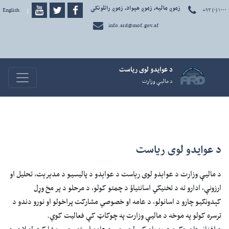
زموږ مالیه، زموږ هېواد، زموږ راتلونکی
+۹۳ (۰) ۱۰۰۰
دری
|
English
info.ard@mof.gov.af
د عوايدو لوی رياست
avigation
د ماليې وزارت
د عوايدو لوی ریاست
د ماليې وزارت د عوایدو لوی ریاست د عوایدو د پالیسیو د مدیریت، تحلیل او
ارزونې، ادارو ته د تخنیکي اسانتیاؤ د چمتو کولو، د مرحلو د پر مخ وړل
کېدونکيو چارو د اسانولو، د عامه او خصوصي مشارکت پراخولو او نورو دندو د
ترسره کولو په موخه د مالیې وزارت په چوکاټ کې فعاليت کوي.