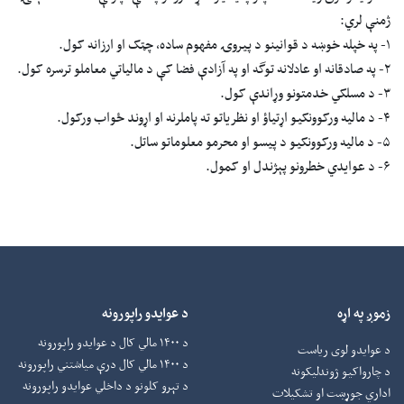
ژمنې لري:
۱- په خپله خوښه د قوانینو د پيروۍ مفهوم ساده، چټک او ارزانه کول.
۲- په صادقانه او عادلانه توگه او په آزادې فضا کې د مالیاتي معاملو ترسره کول.
۳- د مسلکي خدمتونو وړاندې کول.
۴- د مالیه ورکوونکيو اړتیاؤ او نظریاتو ته پاملرنه او اړوند ځواب ورکول.
۵- د مالیه ورکوونکيو د پیسو او محرمو معلوماتو ساتل.
۶- د عوایدي خطرونو پېژندل او کمول.
زموږ په اړه
د عوایدو راپورونه
د ۱۴۰۰ مالي کال د عوایدو راپورونه
د عوایدو لوی ریاست
د ۱۴۰۰ مالي کال درې میاشتني راپورونه
د چارواکيو ژوندلیکونه
د تېرو کلونو د داخلي عوایدو راپورونه
اداري جوړښت او تشکیلات