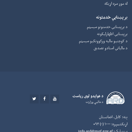
له موږ سره اړیکه
برېښنایي خدمتونه
د برېښنايي خدمتونو سیسټم
برېښنايي اظهارلیکونه
د کوچنیو مالیه ورکوونکيو سیسټم
د مالیاتي اسنادو تصدیق
د عوايدو لوی رياست
TWITTER
FACEBOOK
YOUTUBE
د ماليې وزارت
پته:
کابل، افغانستان
اړیکشمېره:
۱۰۰۰ (۰) ۹۳+
برېښلیک:
info.ard@mof.gov.af