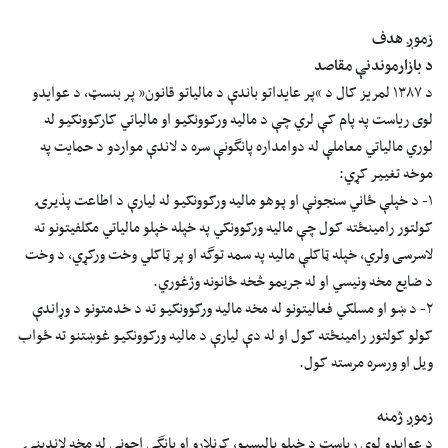
زموږ هدف
د بازارموندنې مقاصد
د ۱۳۸۷ لمریز کال د “پر عایداتو باندې د مالیاتو قانون” پر بنسټ، د عوایدو
لوی ریاست په پام کې لري چې د ماليه ورکوونکيو او مالیاتي کارکوونکيو له
لوري مالیاتي معاملې له دوامداره پانگونې سره د لاندې مواردو د حمایت په
موخه تغيير کړي:
۱- د خپلې ځاني سنجونې او پوهو ماليه ورکوونکيو له لیارې د اطاعت پذيرۍ
کولتور رامينځته کول چې ماليه ورکوونکي په خپله خپلو مالياتي مکلفيتونو ته
لاسرسی ولري، خپله ټاکلې ماليه په سمه توگه او پر ټاکلي وخت ورکړي، د وخت
د ضايع مخه ونيسي او له جريمو څخه ځانونه وژغوري.
۲- د ښو او مسلکي فعاليتونو له مخه ماليه ورکوونکيو ته د خدمتونو د وړاندې
کولو کولتور رامينځته کول او له دې ليارې د ماليه ورکوونکيو غوښتنو ته ځواب
ويل او ورسره مرسته کول.
زموږ ژمنه
د عوايدو لوی رياست د خپلو پالیسیو، کړنلارو او پانگې اچونې له مخه لاندېنۍ