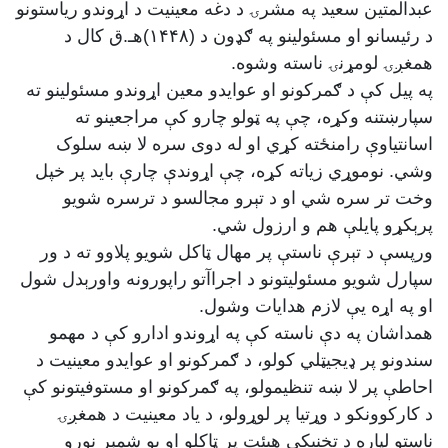
عبدالمتین سعید په مشرۍ د دغه معینیت د اړوندو ریاستونو
د رئیسانو او مسئولینو په ګډون د (۱۴۴۸)هـ.ق کال د
همغږۍ لومړنۍ ناسته وشوه.
په پیل کې د ګمرکونو او عوایدو معین اړوندو مسئولینو ته
سپارښتنه وکړه، چې په ټولو چارو کې مراجعینو ته
اسانتیاوې رامنځته کړي او له دوی سره لا ښه سلوک
وشي. نوموړي زیاته کړه، چې اړوندې چارې باید پر خپل
وخت تر سره شي او د تېرو مجالسو د ترسره شویو
پرېکړو پایلې هم و ارزول شي.
ورپسې د تېرې ناستې پر مهال ټاکل شویو پلاوو ته د ور
سپارل شویو مسئولیتونو د اجراآتو راپورونه واورېدل شول
او په اړه یې لازم هدایات وشول.
همداشان په دې ناسته کې په اړوندو ادارو کې د مهمو
سندونو پر ډیجیټلي کولو، د ګمرکونو او عوایدو معینیت د
احاطې پر لا ښه تنظیمولو، په ګمرکونو او مستوفیتونو کې
د کارکوونکو د وړتیا پر لوړولو، د یاد معینیت د همغږۍ
ناستو لپاره د تخنیکي هیئت پر ټاکلو او یو شمېر نورو