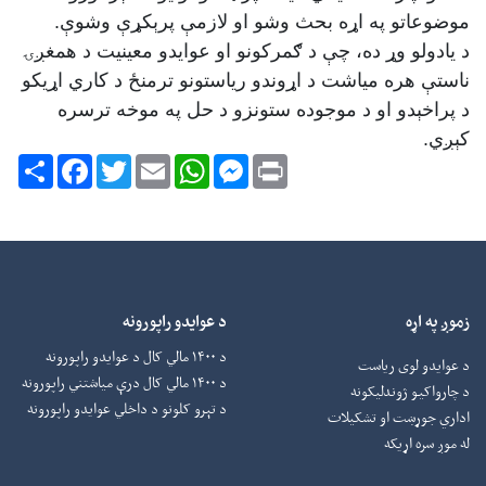
موضوعاتو په اړه بحث وشو او لازمې پرېکړې وشوې.
د یادولو وړ ده، چې د ګمرکونو او عوایدو معینیت د همغږۍ
ناستې هره میاشت د اړوندو ریاستونو ترمنځ د کاري اړیکو
د پراخېدو او د موجوده ستونزو د حل په موخه ترسره
کېږي.
Share
Facebook
Twitter
Email
WhatsApp
Messenger
Print
زموږ په اړه
د عوایدو راپورونه
د ۱۴۰۰ مالي کال د عوایدو راپورونه
د عوایدو لوی ریاست
د ۱۴۰۰ مالي کال درې میاشتني راپورونه
د چارواکيو ژوندلیکونه
د تېرو کلونو د داخلي عوایدو راپورونه
اداري جوړښت او تشکیلات
له موږ سره اړیکه