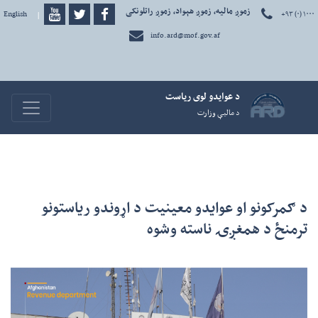
زموږ مالیه، زموږ هېواد، زموږ راتلونکی
+۹۳ (۰) ۱۰۰۰
دری
|
English
info.ard@mof.gov.af
د عوايدو لوی رياست
avigation
د ماليې وزارت
د ګمرکونو او عوایدو معینیت د اړوندو ریاستونو
ترمنځ د همغږۍ ناسته وشوه