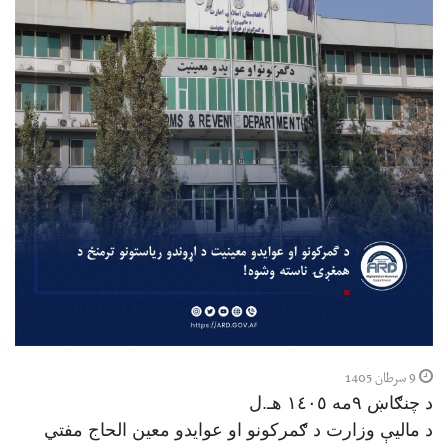
9 سرطان 1405
د چنګاښ ۹مه ١٤٠٥ هـ.ل
د مالیې وزارت د ګمرکونو او عوایدو معین الحاج مفتي