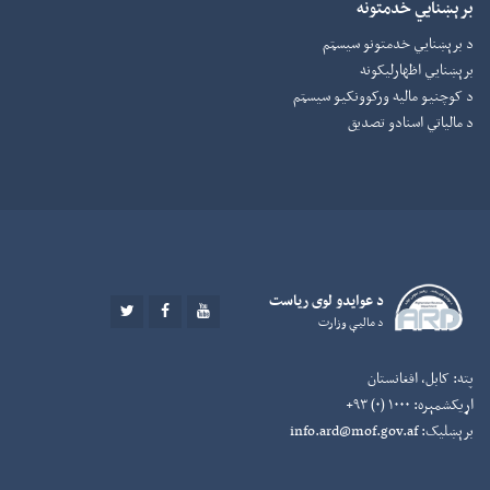
برېښنایي خدمتونه
د برېښنايي خدمتونو سیسټم
برېښنايي اظهارلیکونه
د کوچنیو مالیه ورکوونکيو سیسټم
د مالیاتي اسنادو تصدیق
د عوايدو لوی رياست
TWITTER
FACEBOOK
YOUTUBE
د ماليې وزارت
پته:
کابل، افغانستان
اړیکشمېره:
۱۰۰۰ (۰) ۹۳+
برېښلیک:
info.ard@mof.gov.af