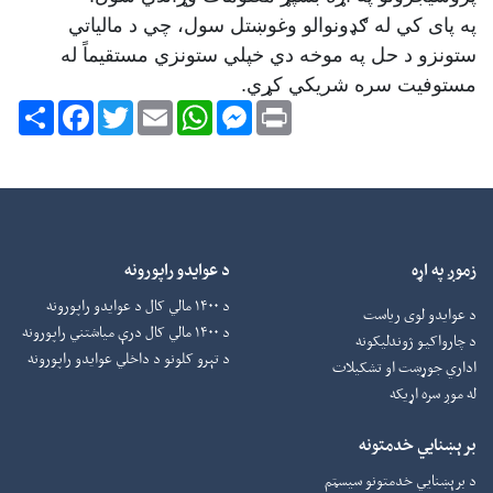
په پای کي له ګډونوالو وغوښتل سول، چي د مالیاتي
ستونزو د حل په موخه دي خپلي ستونزي مستقیماً له
مستوفیت سره شریکي کړي.
Share
Facebook
Twitter
Email
WhatsApp
Messenger
Print
زموږ په اړه
د عوایدو راپورونه
د ۱۴۰۰ مالي کال د عوایدو راپورونه
د عوایدو لوی ریاست
د ۱۴۰۰ مالي کال درې میاشتني راپورونه
د چارواکيو ژوندلیکونه
د تېرو کلونو د داخلي عوایدو راپورونه
اداري جوړښت او تشکیلات
له موږ سره اړیکه
برېښنایي خدمتونه
د برېښنايي خدمتونو سیسټم