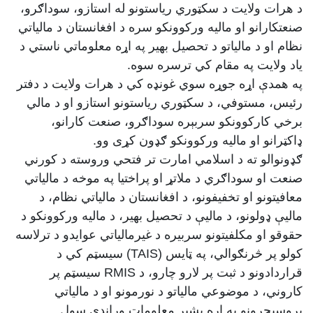
د هرات ولایت د سکټوري ریاستونو له استازو، سوداګرو،
صنعتکارانو او مالیه ورکوونکو سره د افغانستان د مالیاتي
نظام او د مالیاتو د تحصیل بهیر په اړه معلوماتي ناستي د
یاد ولایت په مقام کي ترسره سوه.
په همدې اړه جوړه سوي غونډه کي د هرات ولایت د دفتر
رئیس، مستوفي، د سکټوري ریاستونو استازو او د مالي
برخي کارکوونکو سربېره سوداګرو، صنعت کارانو،
ډاکټرانو او مالیه ورکوونکو ګډون کړی وو.
ګډونوالو ته د اسلامي امارت تر فتحي وروسته د کورني
صنعت او سوداګري د ملاتړ او پراختیا په موخه د مالیاتي
معافیتونو او تخفیفونو، د افغانستان د مالیاتي نظام، د
مالیې ډولونو، د مالیې د تحصیل بهیر، د مالیه ورکوونکو د
حقوقو او مکلفیتونو سربیره د غیرمالیاتي عوایدو د ترلاسه
کولو پر څرنګوالي، په ټایس (
TAIS
) سیسټم کي د
قراردادونو د ثبت پر لارو چارو، د
RMIS
سیسټم پر
کاروني، د موضوعي مالیاتو د نورمونو او د مالیاتي
پروسیجرونو په اړه بشپړ معلومات وړاندي سول.