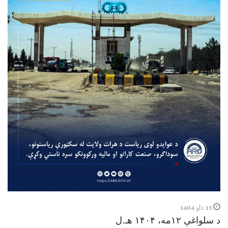
13 دلو 1404
د سلواغې ۱۲مه، ۱۴۰۴ هـ.ل