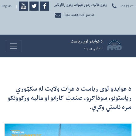
زموږ مالیه، زموږ هېواد، زموږ راتلونکی
+۹۳ (۰) ۱۰۰۰
دری
|
English
info.ard@mof.gov.af
د عوايدو لوی رياست
avigation
د ماليې وزارت
د عوایدو لوی ریاست د هرات ولایت له سکټوري
ریاستونو، سوداګرو، صنعت کارانو او مالیه ورکوونکو
سره ناستي وکړې.