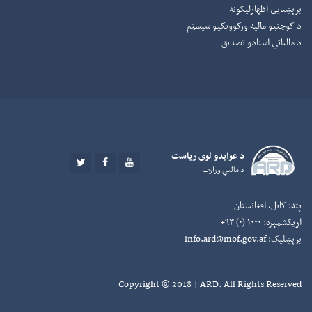
برېښنايي اظهارلیکونه
د کوچنیو مالیه ورکوونکيو سیسټم
د مالیاتي اسنادو تصدیق
د عوايدو لوی رياست
TWITTER
FACEBOOK
YOUTUBE
د ماليې وزارت
پته:
کابل، افغانستان
اړیکشمېره:
۱۰۰۰ (۰) ۹۳+
برېښلیک:
info.ard@mof.gov.af
Copyright © 2018 | ARD. All Rights Reserved