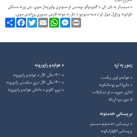
د سیمینار په پای کي د ګډونوالو پوښتني او ستونزي واورېدل سوې، چي ورته مسلکي
ځوابونه ورکړل سول او د شته ستونزو د حل په موخه لازمي مشورې وړاندي سوې.
Share
Facebook
Twitter
Email
WhatsApp
Messenger
Print
زموږ په اړه
د عوایدو راپورونه
د ۱۴۰۰ مالي کال د عوایدو راپورونه
د عوایدو لوی ریاست
د ۱۴۰۰ مالي کال درې میاشتني راپورونه
د چارواکيو ژوندلیکونه
د تېرو کلونو د داخلي عوایدو راپورونه
اداري جوړښت او تشکیلات
له موږ سره اړیکه
برېښنایي خدمتونه
د برېښنايي خدمتونو سیسټم
برېښنايي اظهارلیکونه