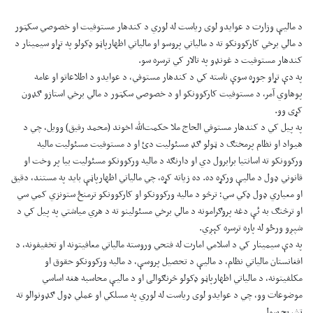
د مالیې وزارت د عوایدو لوی ریاست له لوري د کندهار مستوفیت او خصوصي سکټور
د مالي برخي کارکوونکو ته د مالیاتي پروسو او مالیاتي اظهارپاڼو ډکولو په تړاو سیمینار د
کندهار مستوفیت د غونډو په تالار کي ترسره سو.
په دې تړاو جوړه سوې ناسته کي د کندهار مستوفي، د عوایدو د اطلاعاتو او عامه
پوهاوي آمر، د مستوفیت کارکوونکو او د خصوصي سکټور د مالي برخي استازو ګډون
کړی وو.
په پیل کي د کندهار مستوفي الحاج ملا حکمت‌الله اخوند (محمد رفیق) وویل، چي د
هیواد او نظام پرمختګ د ټولو ګډ مسئولیت دئ او د مستوفیت مسئولیت مالیه
ورکوونکو ته اسانتیا برابرول دي او دارنګه د مالیه ورکوونکو مسئولیت بیا پر وخت او
قانوني ډول د مالیې ورکړه ده. ده زیاته کړه، چي مالیاتي اظهارپاڼې باید په مستند، دقیق
او معیاري ډول ډکي سي؛ ترڅو د مالیه ورکوونکو او کارکوونکو ترمنځ ستونزي کمي سي
او ترڅنګ به ئې دغه پروګرامونه د مالي برخي مسئولینو ته د هري میاشتي په پیل کي د
شپږو ورځو له پاره ترسره کېږي.
په دې سیمینار کي د اسلامي امارت له فتحي وروسته مالیاتي معافیتونه او تخفیفونه، د
افغانستان مالیاتي نظام، د مالیې د تحصیل پروسې، د مالیه ورکوونکو حقوق او
مکلفیتونه، د مالیاتي اظهارپاڼو ډکولو څرنګوالی او د مالیې محاسبه هغه اساسي
موضوعات وو، چي د عوایدو لوی ریاست له لوري په مسلکي او عملي ډول ګډونوالو ته
تشرېح سول.