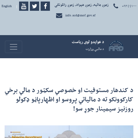
زموږ مالیه، زموږ هېواد، زموږ راتلونکی
+۹۳ (۰) ۱۰۰۰
دری
|
English
info.ard@mof.gov.af
د عوايدو لوی رياست
avigation
د ماليې وزارت
د کندهار مستوفیت او خصوصي سکټور د مالي برخي
کارکوونکو ته د مالیاتي پروسو او اظهارپاڼو ډکولو
روزنیز سیمینار جوړ سو!