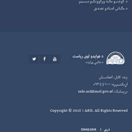
د کوچنیو مالیه ورکوونکيو سیسټم
د مالیاتي اسنادو تصدیق
د عوايدو لوی رياست
TWITTER
FACEBOOK
YOUTUBE
د ماليې وزارت
پته:
کابل، افغانستان
اړیکشمېره:
۱۰۰۰ (۰) ۹۳+
برېښلیک:
info.ard@mof.gov.af
Copyright © 2018 | ARD. All Rights Reserved
دری
|
ENGLISH