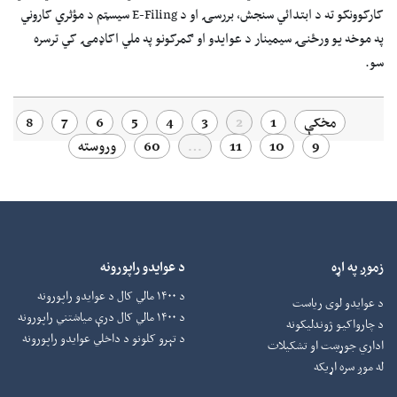
کارکوونکو ته د ابتدائي سنجش، بررسۍ او د E-Filing سیسټم د مؤثري کاروني
په موخه یو ورځنۍ سیمینار د عوایدو او ګمرکونو په ملي اکاډمۍ کي ترسره
سو.
مخکې
1
2
3
4
5
6
7
8
9
10
11
…
60
وروسته
زموږ په اړه
د عوایدو راپورونه
د ۱۴۰۰ مالي کال د عوایدو راپورونه
د عوایدو لوی ریاست
د ۱۴۰۰ مالي کال درې میاشتني راپورونه
د چارواکيو ژوندلیکونه
د تېرو کلونو د داخلي عوایدو راپورونه
اداري جوړښت او تشکیلات
له موږ سره اړیکه