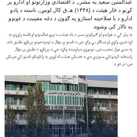
عبدالمتین سعید په مشرۍ د اقتصادي وزارتونو او ادارو پر
کړنو د څار هیئت د (۱۴۴۸) هـ.ق کال لومړۍ ناسته د یادو
ادارو د با صلاحیته استازو په ګډون د دغه معینیت د غونډو
په تالار کې وشوه.
په پیل کې د عوایدو او ګمرکونو معین د یاد هیئت د تېرو فعالیتونو او لاسته راوړنو په
اړه خبري وکړې او ټینګار یې وکړ، چي د ناستو پر مهال د ترسره شویو پرېکړو تطبیق باید
په بشپړ ډول تعقیب شي. نوموړي سپارښتنه وکړه، چې د پرېکړو د تطبیق پر مهال
رامنځته کېدونکې ستونزې دې د تخنیکي هيئت له لوري په راتلونکو ناستو کې شریکي
شي؛ تر څو د