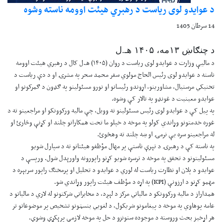
د عوایدو لوی ریاست د رهبري هیئت اوومه ناسته وشوه
14 سرطان 1405
د چنګاښ ۱۳مه، ۱۴۰۵ هـ.ل
د مالیې وزارت د عوایدو لوی ریاست د روان (۱۴۰۵) هـ.ل کال د رهبري هیئت اوومه
ناسته د عوایدو لوی رئیس الحاج مولوي سفر محمد سحر په مشرۍ او د دې ریاست د
تخنیکي مرستیال، مشاورینو، اړوندو رئیسانو او نورو مسئولینو په ګډون د ګمرکونو او
عوایدو معینیت د غونډو په تالار کې وشوه.
په پیل کې د عوایدو لوی رئیس مسئولینو ته وویل، چې مالیه ورکوونکو او مراجعینو ته د
غوره خدمتونو وړاندي کولو په موخه د خپلو ما تحت همکارانو چلند او کړنې وڅارئ او
له مراجعینو سره یې نرمۍ او ښه چلند ته وهڅوئ.
په ناسته کې د رهبرۍ د تېرې ناستې پر مهال مؤظفو هیئتانو ته د سپارل شویو
مسئولیتونو د تحقق په موخه د ترسره شویو کړنو راپورونه واورېدل شول. ورپسې د
عوایدو د پلان او نظارت ریاست له لوري د عوایدو د تحلیل او پرمختګ راپور سربېره د
مهمو کړنو د ارزونې (
KPI
) په اړه د مؤظف هیئت راپور وړاندي شو.
همداراز د مالیه ورکوونکو د مالیاتي مرکز د لېږد، د مخابراتي شرکتونو له لاري د مالیاتو د
عامه پوهاوي په موخه د پیغامونو شریکول، د لغویي بنسټونو تشخیص پر موضوعاتو تر
هر اړخیز بحث وروسته د موجوده ستونزو د حل په موخه لازمې پرېکړې وشوې.