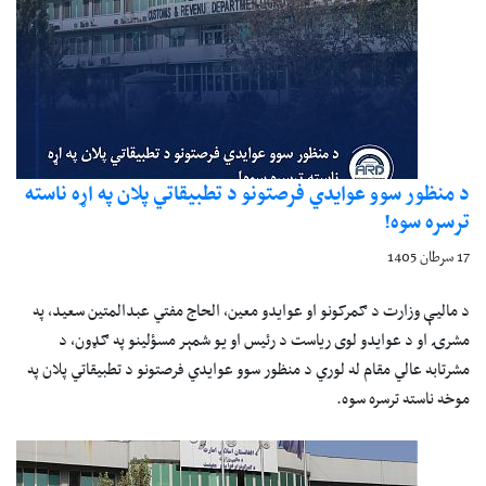
د منظور سوو عوایدي فرصتونو د تطبیقاتي پلان په اړه ناسته
ترسره سوه!
17 سرطان 1405
د مالیې وزارت د ګمرکونو او عوایدو معین، الحاج مفتي عبدالمتین سعید، په
مشرۍ او د عوایدو لوی ریاست د رئیس او یو شمېر مسؤلینو په ګډون، د
مشرتابه عالي مقام له لوري د منظور سوو عوایدي فرصتونو د تطبیقاتي پلان په
موخه ناسته ترسره سوه.