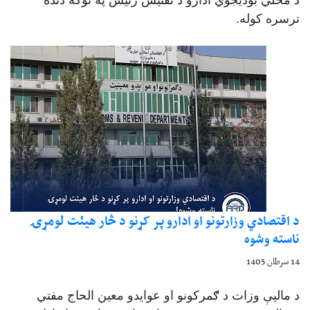
د محلي بودیجوي ادارو د تفتیش رئیس په توګه دنده
ترسره کوله.
د اقتصادي وزارتونو او ادارو پر کړنو د څار هیئت لومړۍ
ناسته وشوه
14 سرطان 1405
د مالیې وزات د ګمرکونو او عوایدو معین الحاج مفتي