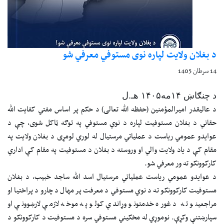
د بغلان ولایت لپاره نوی مستوفي معرفي شو
14 سرطان 1405
د چنګاښ ۱۴مه۱۴۰۵ هـ.ل
د عاليقدر امیرالمؤمنین (حفظه الله تعالی) د حکم پر اساس مفتي کفایت الله
حقاني د بغلان مستوفیت لپاره د نوي مستوفي په توګه ټاکل شوی، چې د
عوایدو عمومي ریاست د عملیاتي مرستیال له لوري لومړی د بغلان ولایت په
مقام کې د یاد ولایت والي او وروسته د بغلان د مستوفیت په مقام کې اداري
کارکوونکو ته ور معرفي شو.
د عوایدو عمومي ریاست عملیاتي مرستیال اسد الله ساجد خبیب، د بغلان
مستوفيت کارکوونکو ته د نوي مستوفي د معرفت پر مهال د چارو د پراختیا او
مراجعینو ته د غوره خدمتونو وړاندې کولو په موخه لازمې لارښوونې او
سپارښتنې وکړې. نوموړي له مخکیني مستوفي سره د مستوفیت د کارکوونکو د