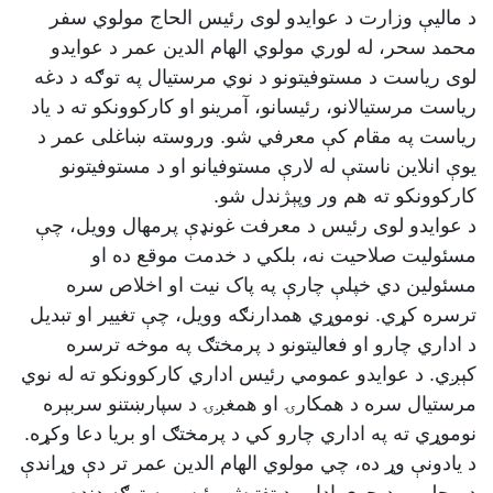
د مالیې وزارت د عوایدو لوی رئیس الحاج مولوي سفر
محمد سحر، له لوري مولوي الهام الدین عمر د عوایدو
لوی رياست د مستوفیتونو د نوي مرستیال په توګه د دغه
ریاست مرستیالانو، رئیسانو، آمرینو او کارکوونکو ته د ياد
ریاست په مقام کې معرفي شو. وروسته ښاغلی عمر د
یوې انلاین ناستې له لارې مستوفيانو او د مستوفیتونو
کارکوونکو ته هم ور وپېژندل شو.
د عوایدو لوی رئیس د معرفت غونډې پرمهال وویل، چې
مسئولیت صلاحیت نه، بلکي د خدمت موقع ده او
مسئولین دي خپلې چارې په پاک نیت او اخلاص سره
ترسره کړي. نوموړي همدارنګه وویل، چې تغییر او تبدیل
د اداري چارو او فعالیتونو د پرمختګ په موخه ترسره
کېږي. د عوایدو عمومي رئیس اداري کارکوونکو ته له نوي
مرستیال سره د همکارۍ او همغږۍ د سپارښتنو سربېره
نوموړي ته په اداري چارو کي د پرمختګ او بریا دعا وکړه.
د یادونې وړ ده، چي مولوي الهام الدین عمر تر دې وړاندې