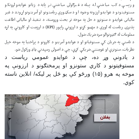
ورپسې د کب میاشتې له پیله د غبرګولي میاشتې تر پایه د زیاتو عوایدو لرونکو
مستوفیتونو د عوایدو ارزونه وشوه او د سکټوري ریاستونو او آمریتونو اړوند د غیر
مالیاتي عوایدو د ستونزو د حل په موخه تر بحث وروسته، د تنفیذ او مالیاتي اطاعت
پذیرۍ ریاست له لوري د مهمو کړنو د ارزونې راپور (
KPI
) د ارزښت او کارونې په اړه
معلومات له ګډونوالو سره شریک شول.
د ناستې په جریان کې مستوفیانو او د عوایدو آمرینو د کارونو د پراختیا په موخه خپل
نظریات، ستونزې او غوښتنې شریکې کړې، چې د اصولي رسېدنې ډاډ ورکول شو.
د یادونې وړ ده، چې د عوایدو عمومي ریاست د
مستوفیتونو د کاري ستونزو او پرمختګونو د ارزونې په
موخه په هرو (۱۵) ورځو کې یو ځل پر لیکه/ انلاین ناسته
کوي.