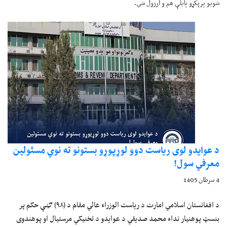
شویو پرېکړو پایلې هم و ارزول شي.
د عوایدو لوی ریاست دوو لوړپوړو بستونو ته نوي مسئولین
معرفي سول!
4 سرطان 1405
د افغانستان اسلامي امارت د ریاست الوزراء عالي مقام د (۹۸) ګڼې حکم پر
بنسټ پوهنیار نداء محمد صدیقي د عوایدو د تخنیکي مرستیال او پوهندوی