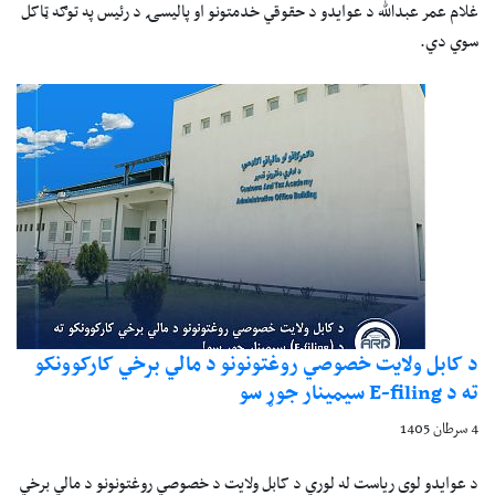
غلام عمر عبدالله د عوایدو د حقوقي خدمتونو او پالیسۍ د رئیس په توګه ټاکل
سوي دي.
د کابل ولایت خصوصي روغتونونو د مالي برخي کارکوونکو
ته د E-filing سیمینار جوړ سو
4 سرطان 1405
د عوایدو لوی ریاست له لوري د کابل ولایت د خصوصي روغتونونو د مالي برخي