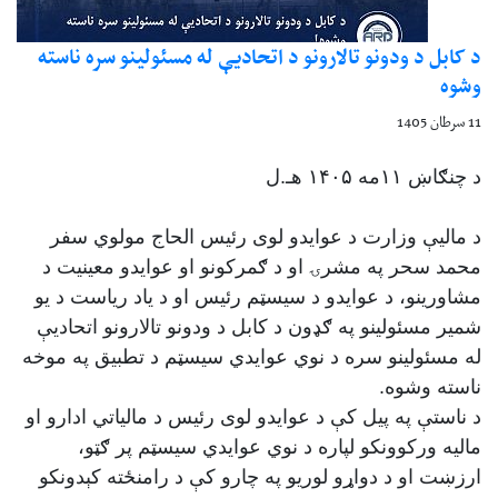
د کابل د ودونو تالارونو د اتحادیې له مسئولینو سره ناسته
وشوه
11 سرطان 1405
د چنګاښ ۱۱مه ۱۴۰۵ هـ.ل
د مالیې وزارت د عوایدو لوی رئیس الحاج مولوي سفر
محمد سحر په مشرۍ او د ګمرکونو او عوایدو معینیت د
مشاورینو، د عوایدو د سیسټم رئیس او د یاد ریاست د یو
شمیر مسئولینو په ګډون د کابل د ودونو تالارونو اتحادیې
له مسئولینو سره د نوي عوایدي سیسټم د تطبیق په موخه
ناسته وشوه.
د ناستې په پیل کې د عوایدو لوی رئیس د مالیاتي ادارو او
مالیه ورکوونکو لپاره د نوي عوایدي سیسټم پر ګټو،
ارزښت او د دواړو لوریو په چارو کې د رامنځته کېدونکو