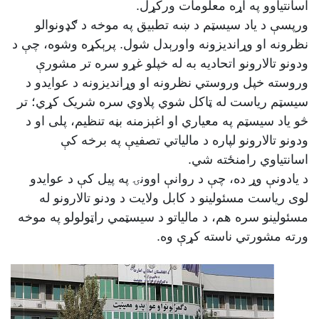
اسانتیاوو په اړه معلومات ورکړل.
ورپسې د یاد سیسټم د ښه تطبیق په موخه د ګډونوالو
نظرونه او وړاندیزونه واورېدل شول. پرېکړه وشوه، چې د
ودونو تالارونو اتحادیه به له خپلو غړو سره تر مشورې
وروسته خپل وروستي نظرونه او وړاندیزونه د عوایدو د
سیسټم ریاست له ټاکل شوي پلاوي سره شریک کړي؛ تر
څو یاد سیسټم په معیاري او اغېزمنه بڼه تنظیم، پلی او د
ودونو تالارونو لپاره د مالیاتي تصفیې په برخه کې
اسانتیاوي رامنځته شي.
د یادونې وړ ده، چې د روانې اوونۍ په پیل کې د عوایدو
لوی ریاست مسئولینو د کابل ولایت د ودنو تالارونو له
مسئولینو سره هم، د مالیاتو د سیسټمي راټولولو په موخه
ورته مشورتي ناسته کړې وه.