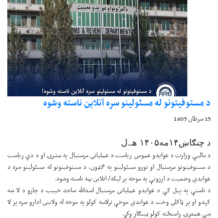
د مستوفیتونو له مسئولینو سره آنلاین ناسته وشوه
15 سرطان 1405
د چنګاښ۱۴مه۱۴۰۵ هـ.ل
د مالیې وزارت د عوایدو عمومي ریاست د عملیاتي مرستیال په مشرۍ او د دې ریاست
د مستوفیتونو مرستیال او نورو مسئولینو په ګډون، د مستوفیتونو له مسئولینو سره د
عوایدي وضعیت د ارزونې په موخه پر لیکه/ انلاین بڼه ناسته وشوه.
د ناستې په پیل کې د عوایدو عملیاتي مرستیال اسدالله ساجد خبیب د چارو د لا ښه
کېدو او پر ټاکلي وخت د عوایدي موخې ترلاسه کولو په موخه له ولایتي ادارو سره پر لا
ښې همغږۍ رامنځته کولو ټینګار وکړ.