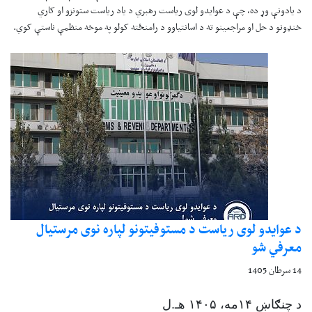
د یادونې وړ ده، چې د عوایدو لوی ریاست رهبري د یاد ریاست ستونزو او کاري
خنډونو د حل او مراجعینو ته د اسانتیاوو د رامنځته کولو په موخه منظمې ناستې کوي.
د عوایدو لوی رياست د مستوفیتونو لپاره نوی مرستیال
معرفي شو
14 سرطان 1405
د چنګاښ ۱۴مه، ۱۴۰۵ هـ.ل