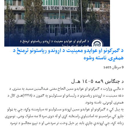
د ګمرکونو او عوایدو معینیت د اړوندو ریاستونو ترمنځ د
همغږۍ ناسته وشوه
9 سرطان 1405
د چنګاښ ۹مه ١٤٠٥ هـ.ل
د مالیې وزارت د ګمرکونو او عوایدو معین الحاج مفتي عبدالمتین سعید په مشرۍ د
دغه معینیت د اړوندو ریاستونو د رئیسانو او مسئولینو په ګډون د (۱۴۴۸)هـ.ق کال د
همغږۍ لومړنۍ ناسته وشوه.
په پیل کې د ګمرکونو او عوایدو معین اړوندو مسئولینو ته سپارښتنه وکړه، چې په ټولو
چارو کې مراجعینو ته اسانتیاوې رامنځته کړي او له دوی سره لا ښه سلوک وشي. نوموړي
زیاته کړه، چې اړوندې چارې باید پر خپل وخت تر سره شي او د تېرو مجالسو د ترسره