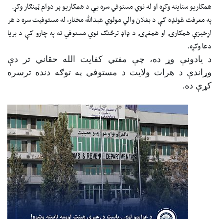
همکاریو ستاینه وکړه او له نوي مستوفي سره یې د همکاریو پر دوام ټینګار وکړ.
په معرفت غونډه کې د بغلان والي مولوي عبدالله مختار، له مستوفیت سره د هر
اړخیزې همکارۍ او همغږۍ د ډاډ ترڅنګ نوي مستوفي ته په چارو کې د بریا
دعا وکړه.
د یادونې وړ ده، چې مفتي کفایت الله حقاني تر دې
وړاندې د هرات ولایت د مستوفي په توګه دنده ترسره
کړې ده.