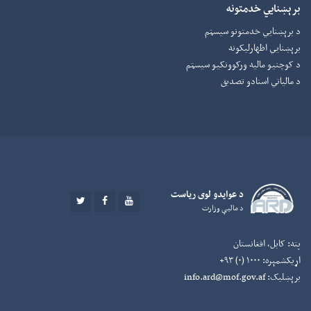
برېښنایي خدمتونه
د برېښنايي خدمتونو سیسټم
برېښنايي اظهارلیکونه
د کوچنیو مالیه ورکوونکيو سیسټم
د مالیاتي اسنادو تصدیق
د عوايدو لوی رياست
TWITTER
FACEBOOK
YOUTUBE
د ماليې وزارت
پته:
کابل، افغانستان
اړیکشمېره:
۱۰۰۰ (۰) ۹۳+
برېښلیک:
info.ard@mof.gov.af