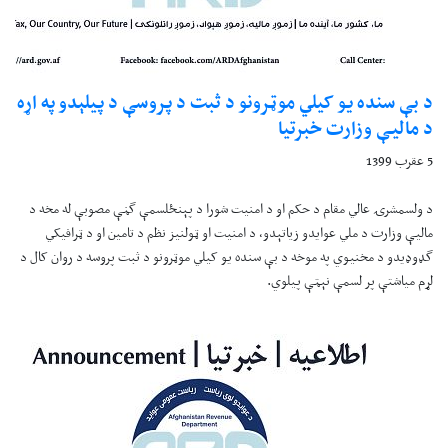
د بې سنده یو کيلي موټرونو د ثبت د پروسې د پيلېدو په اړه
د مالیې وزارت خبرتيا
5 عقرب 1399
د ولسمشرۍ عالي مقام د حکم او د امنیت شورا د پېنځلسمې گڼې مصوبې له مخه د
ماليې وزارت د ملي عوایدو زياتېدو، د امنیت او ټولنیز نظم د تامین او د ټرافيکي
گډوډیدو د مخنیوي په موخه د بې سنده یو کيلي موټرونو د ثبت پروسه د روان کال د
لړم میاشتې پر لسمې نېټې پیلوي.