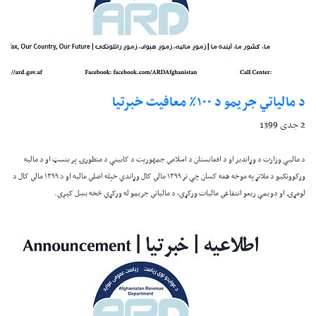
د مالياتي جريمو د ۱۰۰٪ معافيت خبرتيا
2 جدی 1399
د ماليې وزارت د وړانديز او د افغانستان د اسلامي جمهوریت د کابينې د منظورۍ پر بنسټ او د ماليه
ورکوونکيو د ملاتړ په موخه هغه کسان چې تر ۱۳۹۹ مالي کال وړاندې خپله اصلي ماليه او د ۱۳۹۹ مالي کال د
لومړۍ او دويمې ربعو انتفاعي ماليات ورکړي، د مالياتي جريمو له ورکړې څخه بښل کېږي.