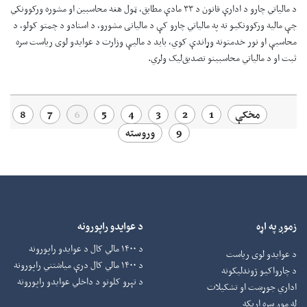
د مالیاتي چارو د ادارې قانون د ۳۳ مادې مطابق، ټول هغه محاسبین او مشوره ورکوونکي
چې مالیه ورکوونکيو ته په مالیاتي چارو کې د مالیاتی مشورو، د اسنادو د چمتو کولو، د
محاسبې او نور خدمتونه وړاندې کوي، بايد د مالیې وزارت د عوایدو لوی ریاست سره
ثبت او د مالیاتي محاسبینو تصدیق‌ليک ولري.
مخکې
1
2
3
4
5
6
7
8
9
وروسته
زموږ په اړه
د عوایدو راپورونه
د ۱۴۰۰ مالي کال د عوایدو راپورونه
د عوایدو لوی ریاست
د ۱۴۰۰ مالي کال درې میاشتني راپورونه
د چارواکيو ژوندلیکونه
د تېرو کلونو د داخلي عوایدو راپورونه
اداري جوړښت او تشکیلات
له موږ سره اړیکه