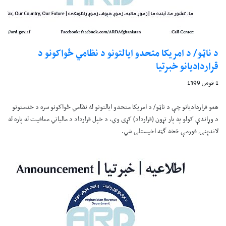
د ناټو/ د امريکا متحدو ايالتونو د نظامي ځواکونو د
قرارداديانو خبرتيا
1 قوس 1399
هغو قرارداديانو چې د ناټو/ د امريکا متحدو ايالتونو له نظامي ځواکونو سره د خدمتونو
د وړاندې کولو په پار تړون (قرارداد) کړی وي، د خپل قرارداد د مالياتي معافيت له پاره له
لاندېنۍ فورمې څخه گټه اخيستلی شي.