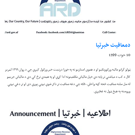
دمعافیت خبرتیا
10 حوت 1399
ټولو گرانو ماليه ورکوونکيو او د هغوی استازيو ته په خورا درنښت خبر ورکول کېږي چې د روان ۱۳۹۹ لمريز
کال د کب د مياشتې تر پايه دې خپل مالياتي مکلفيتونه ادا کړي او په همدې ترڅ کې دې د مالياتي جريمو
له سل سلنه معافيت څخه گټه واخلي، ځکه چې دغه معافيت تر ذکر شوې نېټې پورې دی او تر دغې نېټې
وروسته په هيڅ ډول نه غځېږي.