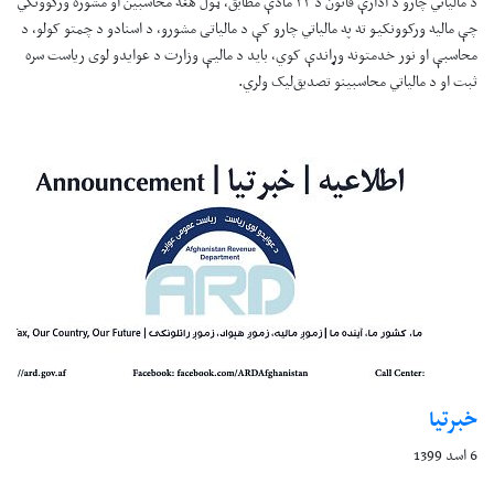
د مالیاتي چارو د ادارې قانون د ۳۳ مادې مطابق، ټول هغه محاسبین او مشوره ورکوونکي
چې مالیه ورکوونکيو ته په مالیاتي چارو کې د مالیاتی مشورو، د اسنادو د چمتو کولو، د
محاسبې او نور خدمتونه وړاندې کوي، بايد د مالیې وزارت د عوایدو لوی ریاست سره
ثبت او د مالیاتي محاسبینو تصدیق‌ليک ولري.
خبرتیا
6 اسد 1399