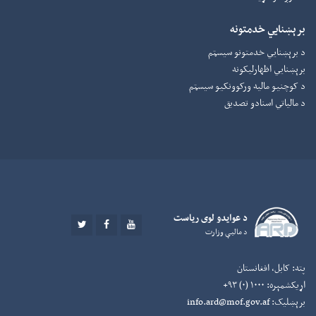
برېښنایي خدمتونه
د برېښنايي خدمتونو سیسټم
برېښنايي اظهارلیکونه
د کوچنیو مالیه ورکوونکيو سیسټم
د مالیاتي اسنادو تصدیق
د عوايدو لوی رياست
TWITTER
FACEBOOK
YOUTUBE
د ماليې وزارت
پته:
کابل، افغانستان
اړیکشمېره:
۱۰۰۰ (۰) ۹۳+
برېښلیک:
info.ard@mof.gov.af