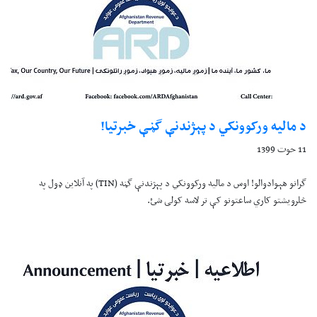
د ماليه ورکوونکي د پېژندنې گڼې خبرتيا!
11 حوت 1399
گرانو هېوادوالو! اوس د ماليه ورکوونکي د پېژندنې گڼه (
TIN
) په آنلاين ډول په
څلرويشتو کاري ساعتونو کې تر لاسه کولی شئ.