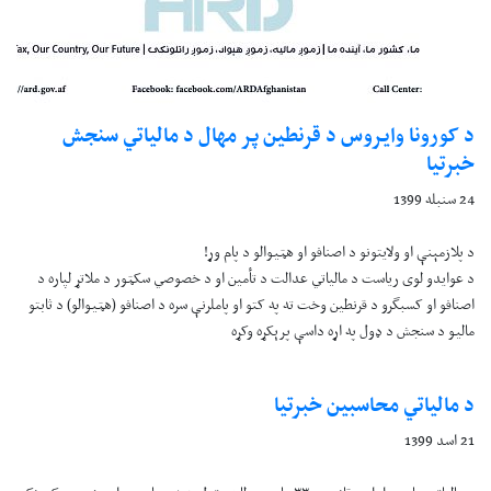
د کورونا وايروس د قرنطين پر مهال د مالياتي سنجش
خبرتيا
24 سنبله 1399
د پلازمېنې او ولايتونو د اصنافو او هټيوالو د پام وړ!
د عوايدو لوی رياست د مالياتي عدالت د تأمين او د خصوصي سکټور د ملاتړ لپاره د
اصنافو او کسبگرو د قرنطين وخت ته په کتو او پاملرنې سره د اصنافو (هټيوالو) د ثابتو
ماليو د سنجش د ډول په اړه داسې پرېکړه وکړه
د مالیاتي محاسبین خبرتیا
21 اسد 1399