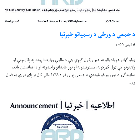
د جمعې د ورځې د رسمياتو خبرتيا
6 قوس 1399
ټولو گرانو هېوادوالو ته خبر ورکول کېږي چې د ماليې وزارت اړوند په پلازمېنې او
ولايتونو کې ټول گمرکونه، مستوفيتونه او نور عايداتو واحدونه او د افغانستان بانک
نمایندگۍ د نورو ورځو غوندې د جمعې پر ورځو د ۱۳۹۹ مالي کال تر پای پورې به فعال
وي.