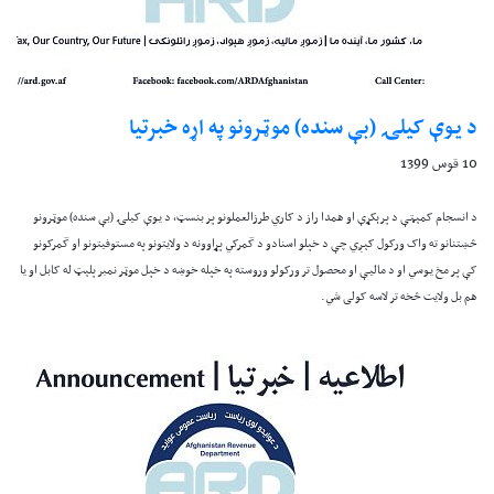
د يوې کيلۍ (بې سنده) موټرونو په اړه خبرتيا
10 قوس 1399
د انسجام کمېټې د پرېکړې او همدا راز د کاري طرزالعملونو پر بنسټ، د يوې کيلۍ (بې سنده) موټرونو
څښتنانو ته واک ورکول کېږي چې د خپلو اسنادو د گمرکي پړاوونه د ولايتونو په مستوفيتونو او گمرکونو
کې پر مخ يوسي او د ماليې او محصول تر ورکولو وروسته په خپله خوښه د خپل موټر نمبر پلېټ له کابل او يا
هم بل ولايت څخه تر لاسه کولی شي.