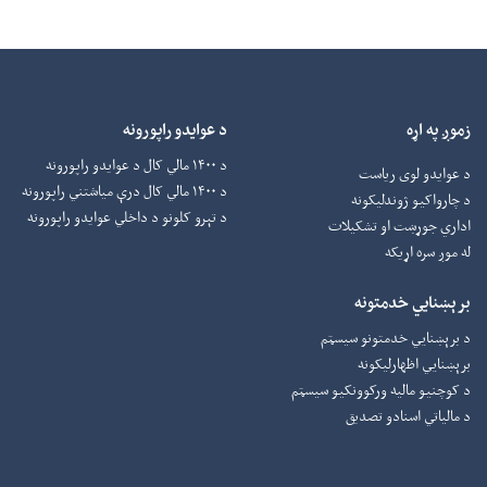
زموږ په اړه
د عوایدو راپورونه
د ۱۴۰۰ مالي کال د عوایدو راپورونه
د عوایدو لوی ریاست
د ۱۴۰۰ مالي کال درې میاشتني راپورونه
د چارواکيو ژوندلیکونه
د تېرو کلونو د داخلي عوایدو راپورونه
اداري جوړښت او تشکیلات
له موږ سره اړیکه
برېښنایي خدمتونه
د برېښنايي خدمتونو سیسټم
برېښنايي اظهارلیکونه
د کوچنیو مالیه ورکوونکيو سیسټم
د مالیاتي اسنادو تصدیق