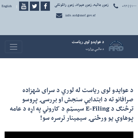
زموږ مالیه، زموږ هېواد، زموږ راتلونکی
+۹۳ (۰) ۱۰۰۰
دری
|
English
info.ard@mof.gov.af
د عوايدو لوی رياست
avigation
د ماليې وزارت
د عوایدو لوی ریاست له لوري د سرای شهزاده
صرافانو ته د ابتدایي سنجش او بررسۍ پروسو
ترڅنګ د E-Filing سیسټم د کاروني په اړه د عامه
پوهاوي یو ورځنۍ سیمینار ترسره سو!