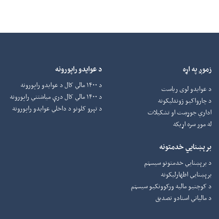
زموږ په اړه
د عوایدو راپورونه
د ۱۴۰۰ مالي کال د عوایدو راپورونه
د عوایدو لوی ریاست
د ۱۴۰۰ مالي کال درې میاشتني راپورونه
د چارواکيو ژوندلیکونه
د تېرو کلونو د داخلي عوایدو راپورونه
اداري جوړښت او تشکیلات
له موږ سره اړیکه
برېښنایي خدمتونه
د برېښنايي خدمتونو سیسټم
برېښنايي اظهارلیکونه
د کوچنیو مالیه ورکوونکيو سیسټم
د مالیاتي اسنادو تصدیق