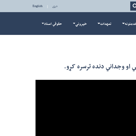
Search
دری
|
English
دمتونه
تعهدات
خپرونې
حقوقي اسناد
ني او وجداني دنده ترسره کړو.