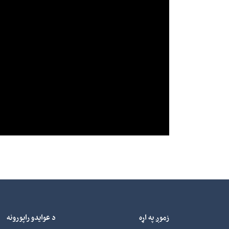
زموږ په اړه
د عوایدو راپورونه