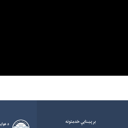
برېښنایي خدمتونه
د عواي