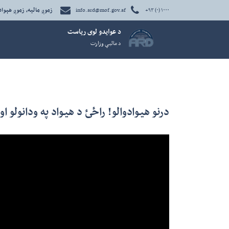
زموږ مالیه، زموږ هېواد
info.ard@mof.gov.af
+۹۳ (۰) ۱۰۰۰
د عوايدو لوی رياست
د ماليې وزارت
درنو هیوادوالو! راځئ د هیواد په ودانولو 