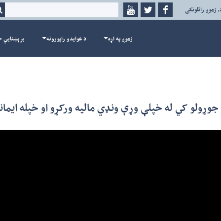
، زموږ راتلونکی
زموږ په اړه
د عوايدو راپورونه
برېښنايي خ
او جوړولو کي له خپلې وړې ونډي مالیه ورکړو او خپله ایما